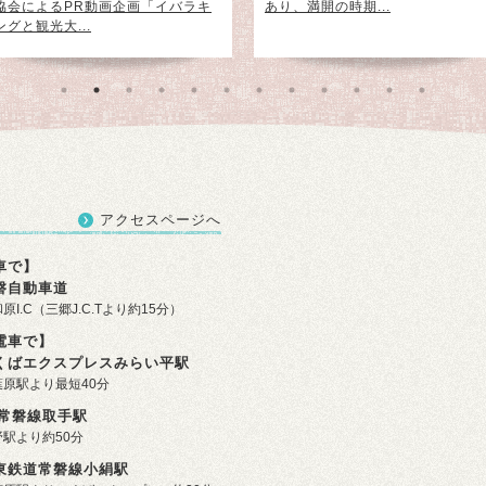
協会によるPR動画企画「イバラキ
あり、満開の時期...
ングと観光大...
アクセスページへ
車で】
磐自動車道
原I.C（三郷J.C.Tより約15分）
電車で】
くばエクスプレスみらい平駅
葉原駅より最短40分
R常磐線取手駅
野駅より約50分
東鉄道常磐線小絹駅