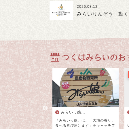
2026.03.12
みらいりんぞう 動く
ワ楽器きらくやまふれあ
みらいっ娘...
..
「みらいっ娘」は、「大地の香り、
か福祉館」と「世代ふれあ
食べる喜び届けます」をキャッチフ