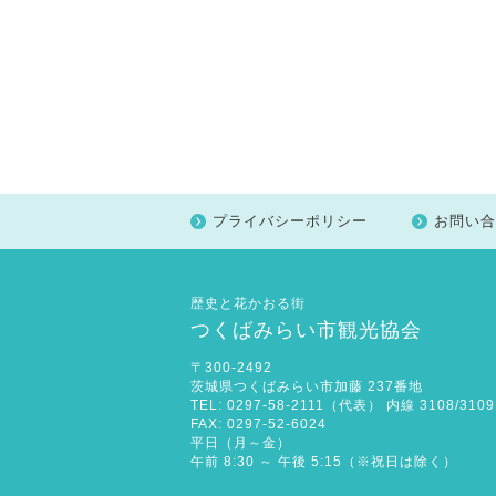
プライバシーポリシー
お問い合
歴史と花かおる街
つくばみらい市観光協会
〒300-2492
茨城県つくばみらい市加藤 237番地
TEL: 0297-58-2111（代表） 内線 3108/3109
FAX: 0297-52-6024
平日（月～金）
午前 8:30 ～ 午後 5:15（※祝日は除く）