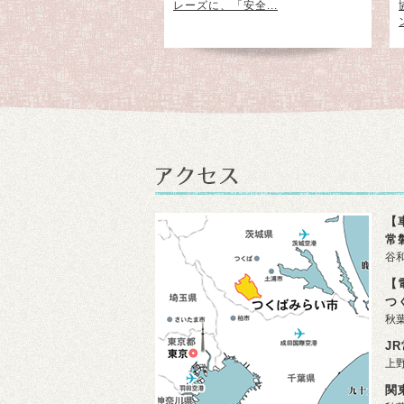
の2館をメインに、テニス
レーズに、「安全...
ートボ...
【
常
谷和
【
つ
秋
J
上
関