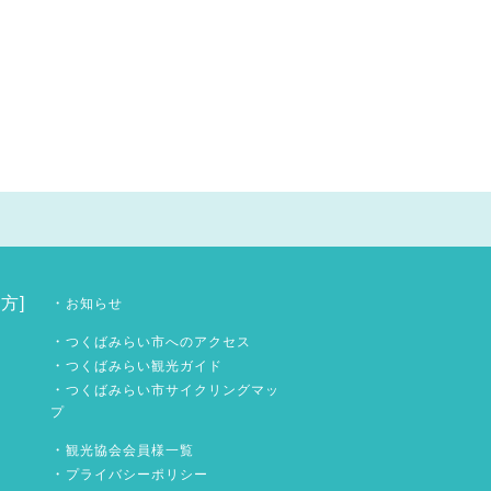
方]
・
お知らせ
・
つくばみらい市へのアクセス
・
つくばみらい観光ガイド
・
つくばみらい市サイクリングマッ
プ
・
観光協会会員様一覧
・
プライバシーポリシー