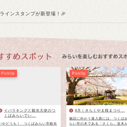
ラインスタンプが新登場！🎉
PickUp
PickUp
イバラキングと観光大使のつ
4月｜きらくやま桜まつり...
くばみらいでい...
施設に向かう進入路には、つくば
いやどうも！ つくばみらい市観光
らい市の木である「さくら」並木