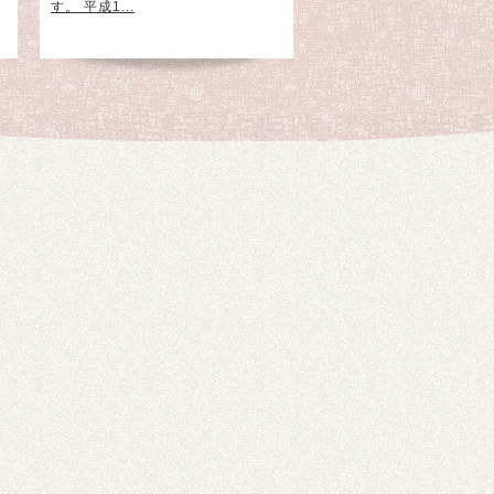
す。 平成1...
などを学んできた...