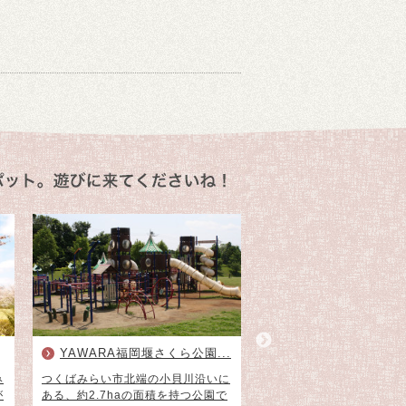
YAWARA福岡堰さくら公園...
Hālau Mahina Pōma
み
つくばみらい市北端の小貝川沿いに
幼少期よりバトントワリ
が
ある、約2.7haの面積を持つ公園で
エ、エアロビクス、ソシ