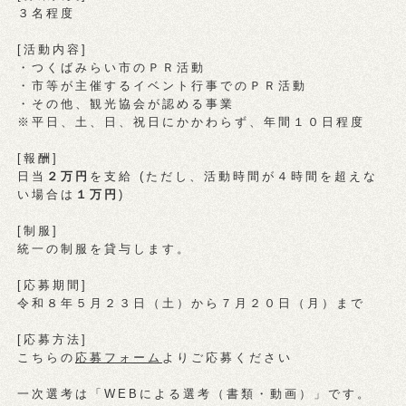
３名程度
[活動内容]
・つくばみらい市のＰＲ活動
・市等が主催するイベント行事でのＰＲ活動
・その他、観光協会が認める事業
※平日、土、日、祝日にかかわらず、年間１０日程度
[報酬]
日当
２万円
を支給 (ただし、活動時間が４時間を超えな
い場合は
１万円
)
[制服]
統一の制服を貸与します。
[応募期間]
令和８年５月２３日（土）から７月２０日（月）まで
[応募方法]
こちらの
応募フォーム
よりご応募ください
一次選考は「WEBによる選考（書類・動画）」です。