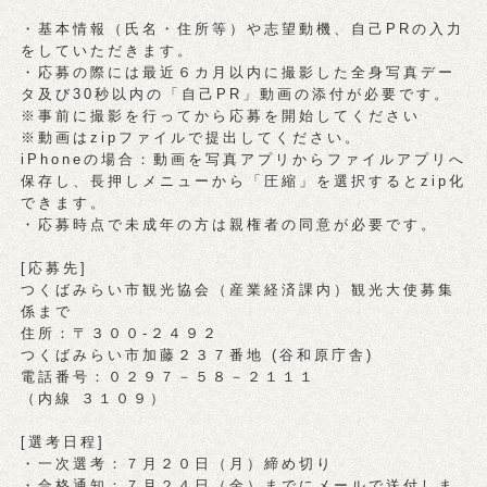
・基本情報（氏名・住所等）や志望動機、自己PRの入力
をしていただきます。
・応募の際には最近６カ月以内に撮影した全身写真デー
タ及び30秒以内の「自己PR」動画の添付が必要です。
※事前に撮影を行ってから応募を開始してください
※動画はzipファイルで提出してください。
iPhoneの場合：動画を写真アプリからファイルアプリへ
保存し、長押しメニューから「圧縮」を選択するとzip化
できます。
・応募時点で未成年の方は親権者の同意が必要です。
[応募先]
つくばみらい市観光協会（産業経済課内）観光大使募集
係まで
住所：〒３００-２４９２
つくばみらい市加藤２３７番地 (谷和原庁舎)
電話番号：０２９７－５８－２１１１
（内線 ３１０９）
[選考日程]
・一次選考：７月２０日（月）締め切り
・合格通知：７月２４日（金）までにメールで送付しま