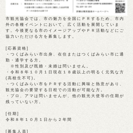
市観光協会では、市の魅力を全国にＰＲするため、市内
外の各種イベントにおいて、広く活動を展開していま
す。今後更なる市のイメージアップやＰＲ活動などにご
協力いただける方を募集します。
[応募資格]
・つくばみらい市出身、在住またはつくばみらい市に通
勤・通学する方。
※性別及び既婚・未婚は問いません。
・令和８年１０月１日現在１８歳以上の明るく元気な方
(高校生不可)。
・つくばみらい市をＰＲする活動に興味と熱意があり、
観光協会の要望する日程での活動が可能な方。
・プロ、アマは問いませんが、他の観光大使等の任期が
残っていない方。
[任期]
令和８年１０月１日から２年間
[募集人員]