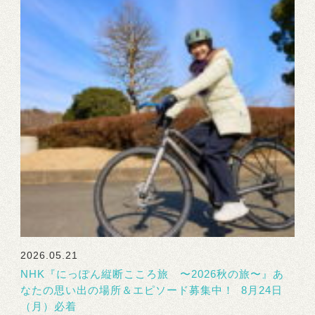
2026.05.21
NHK『にっぽん縦断こころ旅 〜2026秋の旅〜』あ
なたの思い出の場所＆エピソード募集中！ 8月24日
（月）必着