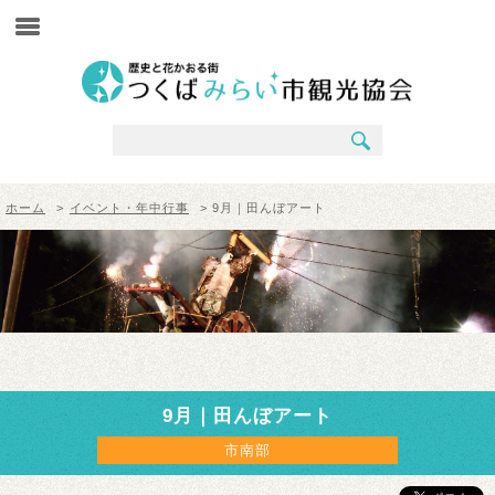
ホーム
>
イベント・年中行事
> 9月｜田んぼアート
9月｜田んぼアート
市南部