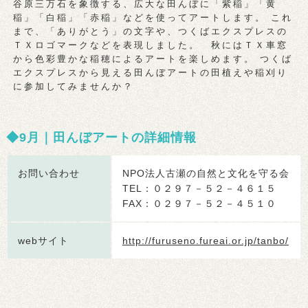
谷原三万石を象徴する、広大な田んぼに「紫稲」「黄
稲」「白稲」「赤稲」などを使ってアートします。 これ
まで、「ありがとう」の文字や、つくばエクスプレスの
ＴＸロゴマークなどを表現しました。 秋にはＴＸ車窓
から色彩豊かな稲穂によるアートを楽しめます。 つくば
エクスプレスから見える田んぼアートの田植えや稲刈り
に参加してみませんか？
9月｜田んぼアートの詳細情報
お問い合わせ
NPO法人古瀬の自然と文化を守る会
TEL：０２９７－５２－４６１５
FAX：０２９７－５２－４５１０
webサイト
http://furuseno.fureai.or.jp/tanbo/