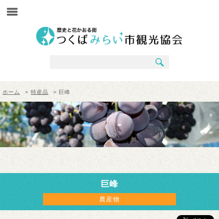
ホーム
>
特産品
> 巨峰
巨峰
農産物