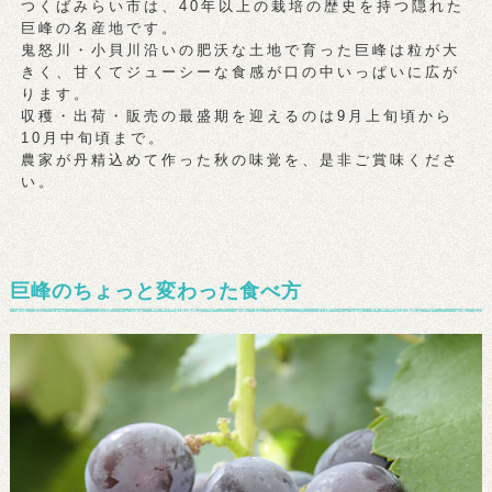
つくばみらい市は、40年以上の栽培の歴史を持つ隠れた
巨峰の名産地です。
鬼怒川・小貝川沿いの肥沃な土地で育った巨峰は粒が大
きく、甘くてジューシーな食感が口の中いっぱいに広が
ります。
収穫・出荷・販売の最盛期を迎えるのは9月上旬頃から
10月中旬頃まで。
農家が丹精込めて作った秋の味覚を、是非ご賞味くださ
い。
巨峰のちょっと変わった食べ方