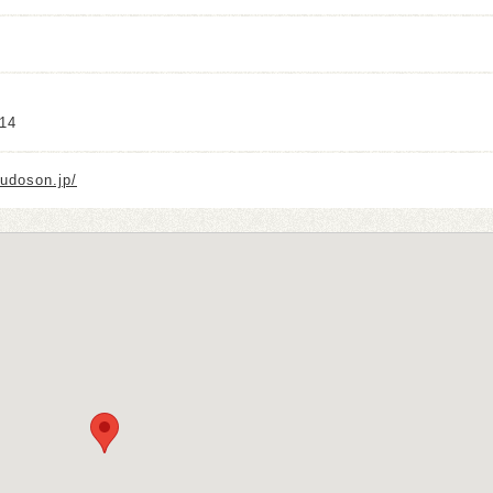
14
fudoson.jp/