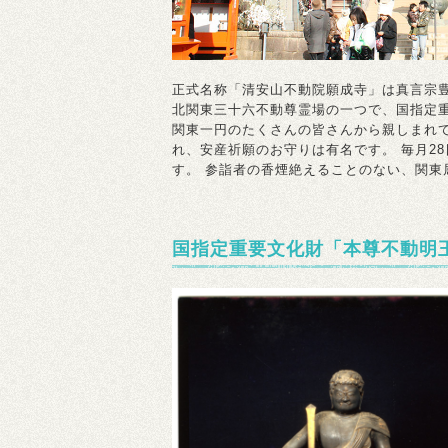
正式名称「清安山不動院願成寺」は真言宗豊
北関東三十六不動尊霊場の一つで、国指定
関東一円のたくさんの皆さんから親しまれ
れ、安産祈願のお守りは有名です。 毎月2
す。 参詣者の香煙絶えることのない、関東
国指定重要文化財「本尊不動明