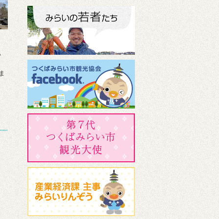
。
ら
ま