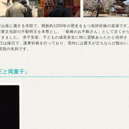
山派に属する寺院で、開創約1200年の歴史をもつ加持祈祷の道場です
重要文化財の不動明王を本尊とし、「板橋のお不動さん」として古くか
てきました。 求子安産、子どもの成長安全に特に霊験あらたかと信仰さ
8日は縁日で、護摩祈祷を行っており、境内には露天が立ちならび賑わい
屈指の名刹です。
王と両童子」