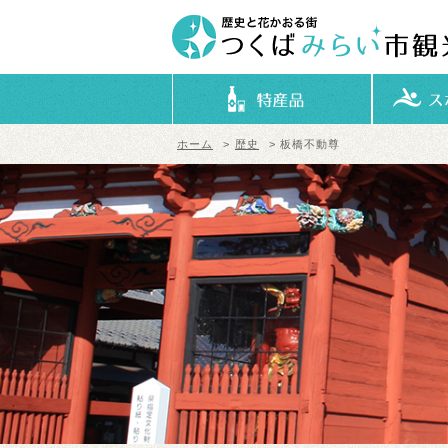
ホーム
>
歴史
> 板橋不動尊