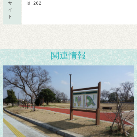
サ
id=282
イ
ト
関連情報