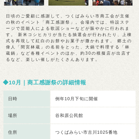
日頃のご愛顧に感謝して、つくばみらい市商工会が主催
の秋のイベント「商工感謝祭」。会場内では、特設ステ
ージで芸能人による歌謡ショーなどが賑やかに行われま
す。 新米コシヒカリが当たる抽選会が行われたり、上棟
式を再現して紅白のお餅やお菓子が撒かれます。 郷土の
偉人「間宮林蔵」の名前をとった、大鍋で料理する「林
蔵鍋」など各種イベントのほか、約30の模擬店が出店す
るなど、楽しい催しがたくさんあります。
10月｜商工感謝祭の詳細情報
日時
例年10月下旬に開催
場所
谷和原公民館
住所
つくばみらい市古川1025番地