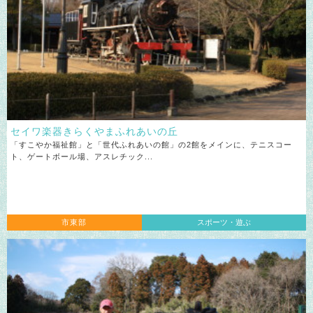
セイワ楽器きらくやまふれあいの丘
「すこやか福祉館」と「世代ふれあいの館」の2館をメインに、テニスコー
ト、ゲートボール場、アスレチック...
市東部
スポーツ・遊ぶ