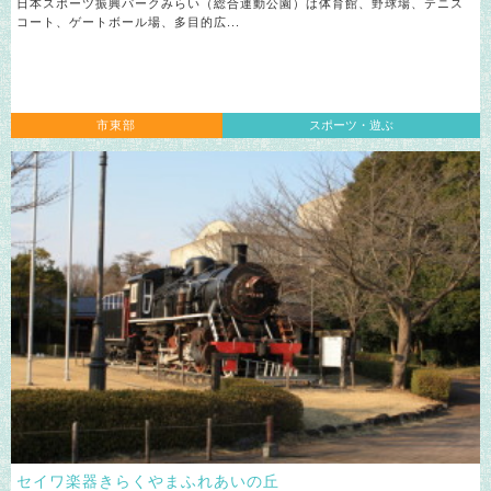
日本スポーツ振興パークみらい（総合運動公園）は体育館、野球場、テニス
コート、ゲートボール場、多目的広...
市東部
スポーツ・遊ぶ
セイワ楽器きらくやまふれあいの丘