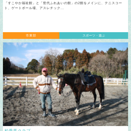
「すこやか福祉館」と「世代ふれあいの館」の2館をメインに、テニスコー
ト、ゲートボール場、アスレチック...
市東部
スポーツ・遊ぶ
柏乗馬クラブ