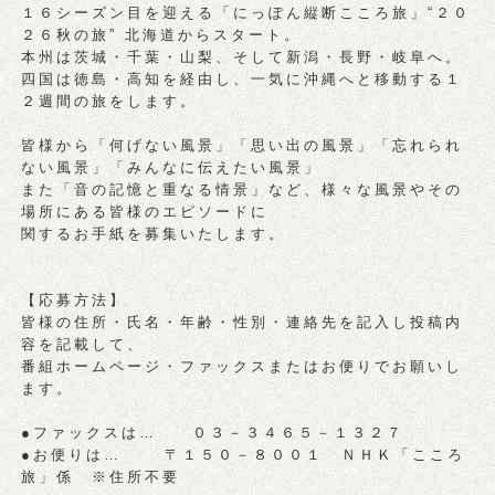
１６シーズン目を迎える「にっぽん縦断こころ旅」“２０
２６秋の旅” 北海道からスタート。
本州は茨城・千葉・山梨、そして新潟・長野・岐阜へ。
四国は徳島・高知を経由し、一気に沖縄へと移動する１
２週間の旅をします。
皆様から「何げない風景」「思い出の風景」「忘れられ
ない風景」「みんなに伝えたい風景」
また「音の記憶と重なる情景」など、様々な風景やその
場所にある皆様のエピソードに
関するお手紙を募集いたします。
【応募方法】
皆様の住所・氏名・年齢・性別・連絡先を記入し投稿内
容を記載して、
番組ホームページ・ファックスまたはお便りでお願いし
ます。
●ファックスは… ０３－３４６５－１３２７
●お便りは… 〒１５０－８００１ ＮＨＫ「こころ
旅」係 ※住所不要