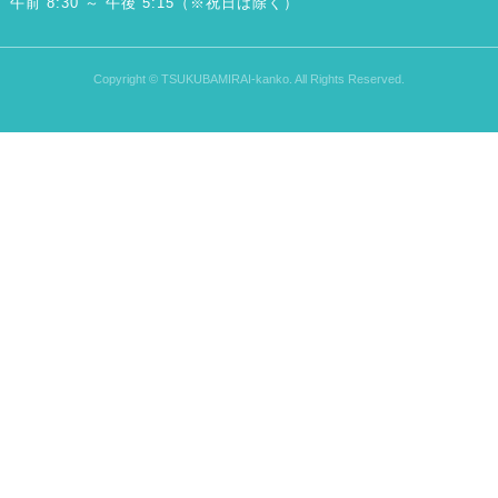
午前 8:30 ～ 午後 5:15（※祝日は除く）
Copyright © TSUKUBAMIRAI-kanko. All Rights Reserved.