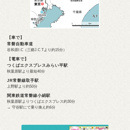
【車で】
常磐自動車道
谷和原I.C（三郷J.C.Tより約15分）
【電車で】
つくばエクスプレスみらい平駅
秋葉原駅より最短40分
JR常磐線取手駅
上野駅より約50分
関東鉄道常磐線小絹駅
秋葉原駅よりつくばエクスプレス約30分
→ 守谷駅にて乗り換え約6分