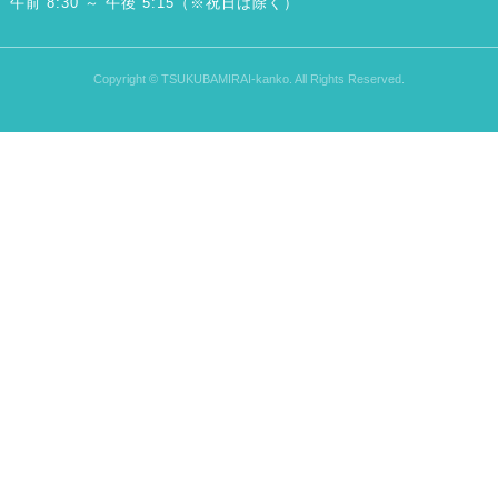
午前 8:30 ～ 午後 5:15（※祝日は除く）
Copyright © TSUKUBAMIRAI-kanko. All Rights Reserved.