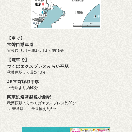
【車で】
常磐自動車道
谷和原I.C（三郷J.C.Tより約15分）
【電車で】
つくばエクスプレスみらい平駅
秋葉原駅より最短40分
JR常磐線取手駅
上野駅より約50分
関東鉄道常磐線小絹駅
秋葉原駅よりつくばエクスプレス約30分
→ 守谷駅にて乗り換え約6分