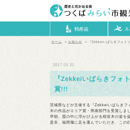
ホーム
>
お知らせ
> 『Zekkeiいばらきフォ
2017.03.31
『Zekkeiいばらきフ
賞!!!
茨城県などが主催する『Zekkeiいばらき
木の作品がエリア賞・県南部門を受賞しま
早朝、霞の中に浮かび上がる桜並木の姿を
是非、福岡堰に足を運んでいただき、この