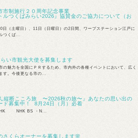
市市制施行２０周年記念事業
トルつくばみらい2026』協賛金のご協力について（お
0日（土曜日）、11日（日曜日）の2日間、ワープステーション江戸に
つくば...
みらい市観光大使を募集します
市の魅力を全国にＰＲするため、市内外の各種イベントにおいて、広く
す。今後更なる市の...
ん縦断こころ旅 〜2026秋の旅〜』あなたの思い出の
ード募集中！ 8月24日（月）必着
NHK BS ・N...
のさくらオーナーを募集します🌸