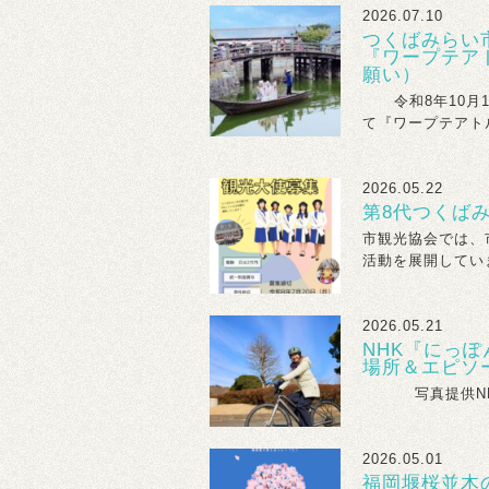
2026.07.10
つくばみらい
『ワープテア
願い）
令和8年10月1
て『ワープテアトル
2026.05.22
第8代つくば
市観光協会では、
活動を展開していま
2026.05.21
NHK『にっぽ
場所＆エピソ
写真提供NHK 
2026.05.01
福岡堰桜並木