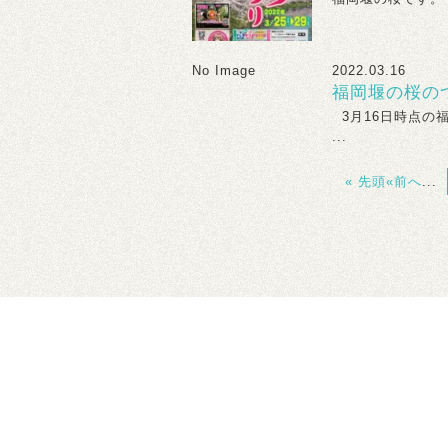
No Image
2022.03.16
福岡堰の桜の
3月16日時点の
...
« 先頭
«前へ
...