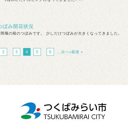
つぼみ開花状況
福岡堰の桜のつぼみです。 少しだけつぼみが大きくなってきました。
2
3
4
5
6
...
次へ»
最後 »