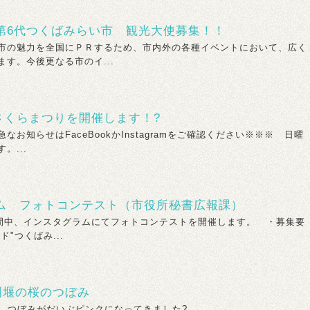
第6代つくばみらい市 観光大使募集！！
市の魅力を全国にＰＲするため、市内外の各種イベントにおいて、広く
す。今後更なる市のイ...
堰さくらまつりを開催します！?
なお知らせはFaceBookかInstagramをご確認ください※※※ 日曜
。...
ム フォトコンテスト（市役所秘書広報課）
中、インスタグラムにてフォトコンテストを開催します。 ・募集要
"つくばみ...
岡堰の桜のつぼみ
つぼみがだいぶピンクになってきました? ...