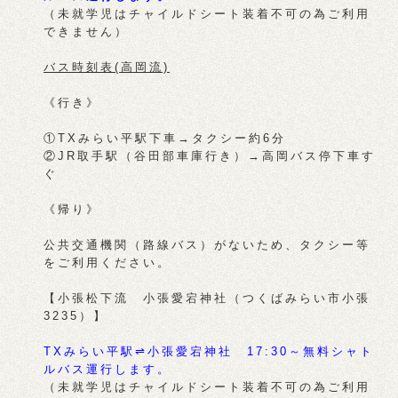
（未就学児はチャイルドシート装着不可の為ご利用
できません）
バス時刻表(高岡流)
《行き》
①TXみらい平駅下車→タクシー約6分
②JR取手駅（谷田部車庫行き）→高岡バス停下車す
ぐ
《帰り》
公共交通機関（路線バス）がないため、タクシー等
をご利用ください。
【小張松下流 小張愛宕神社（つくばみらい市小張
3235）】
TXみらい平駅⇌小張愛宕神社 17:30～無料シャト
ルバス運行します。
（未就学児はチャイルドシート装着不可の為ご利用