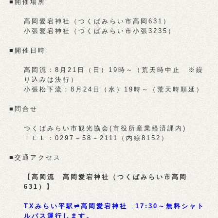
■開催場所
高岡愛宕神社（つくばみらい市高岡631）
小張愛宕神社（つくばみらい市小張3235）
■開催日時
高岡流：8月21日（日）19時～（荒天時中止 ※繰
り込みは決行）
小張松下流：8月24日（水）19時～（荒天時順延）
■問合せ
つくばみらい市観光協会(市役所産業経済課内)
ＴＥＬ：0297－58－2111（内線8152）
■交通アクセス
【高岡流 高岡愛宕神社（つくばみらい市高岡
631）】
TXみらい平駅⇌高岡愛宕神社 17:30～無料シャト
ルバス運行します。