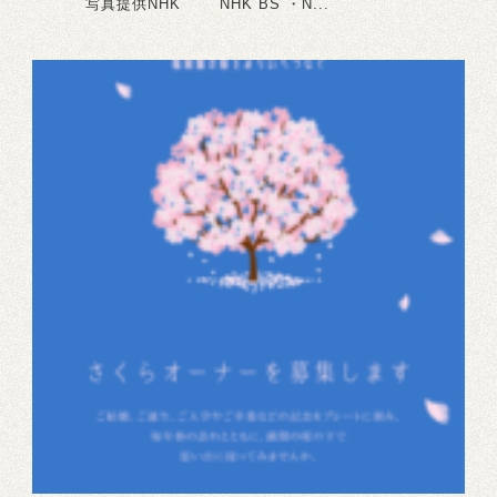
写真提供NHK NHK BS ・N...