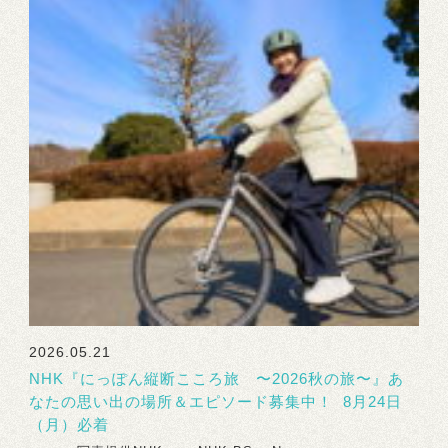
2026.05.21
NHK『にっぽん縦断こころ旅 〜2026秋の旅〜』あ
なたの思い出の場所＆エピソード募集中！ 8月24日
（月）必着