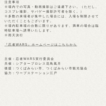
注意事項
※場内での写真・動画撮影はご遠慮下さい。（ただし、
コスプレ撮影、サバゲー撮影許可者を除く。）
※多数の来場者が集中した場合には、入場を制限させて
いただくこともございます。
※場内駐車場の台数に限りがあります、満車の場合は臨
時駐車場へ誘導いたします。
※雨天決行
『忍者WARS』ホームページはこち
らから
主催：忍者WARS実行委員会
共催：シアタープロレス花鳥風月
後援：つくばみらい市、つくばみらい市観光協会
協力：ワープステーション江戸