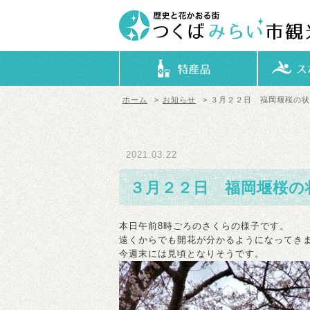
ホーム
>
お知らせ
> ３月２２日 福岡堰桜の
2021.03.22
３月２２日 福岡堰桜の
本日午前8時ごろのさくらの様子です。
遠くからでも開花が分かるようになってき
今週末には見頃となりそうです。