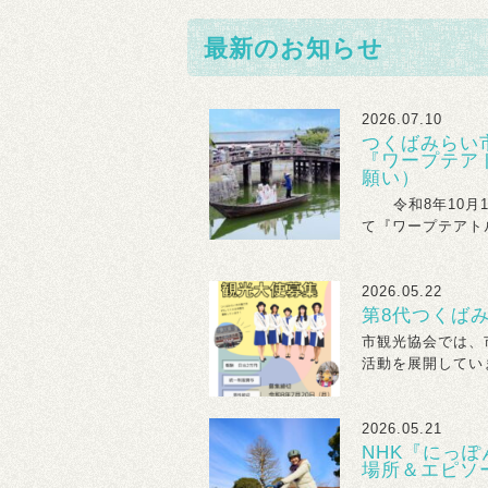
最新のお知らせ
2026.07.10
つくばみらい
『ワープテア
願い）
令和8年10月1
て『ワープテアトル
2026.05.22
第8代つくば
市観光協会では、
活動を展開していま
2026.05.21
NHK『にっぽ
場所＆エピソ