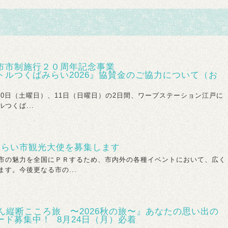
市市制施行２０周年記念事業
トルつくばみらい2026』協賛金のご協力について（お
0日（土曜日）、11日（日曜日）の2日間、ワープステーション江戸に
つくば...
みらい市観光大使を募集します
市の魅力を全国にＰＲするため、市内外の各種イベントにおいて、広く
す。今後更なる市の...
ん縦断こころ旅 〜2026秋の旅〜』あなたの思い出の
ード募集中！ 8月24日（月）必着