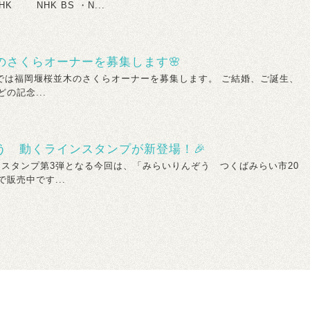
NHK BS ・N...
のさくらオーナーを募集します🌸
福岡堰桜並木のさくらオーナーを募集します。 ご結婚、ご誕生、
の記念...
う 動くラインスタンプが新登場！🎉
タンプ第3弾となる今回は、「みらいりんぞう つくばみらい市20
販売中です...