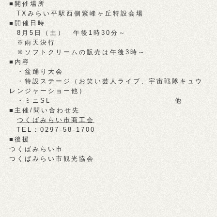
■開催場所
TXみらい平駅西側紫峰ヶ丘特設会場
■開催日時
8月5日（土） 午後1時30分～
※雨天決行
※ソフトクリームの販売は午後3時～
■内容
・盆踊り大会
・特設ステージ（お笑い芸人ライブ、宇宙戦隊キュウ
レンジャーショー他）
・ミニSL 他
■主催/問い合わせ先
つくばみらい市商工会
TEL：0297-58-1700
■後援
つくばみらい市
つくばみらい市観光協会